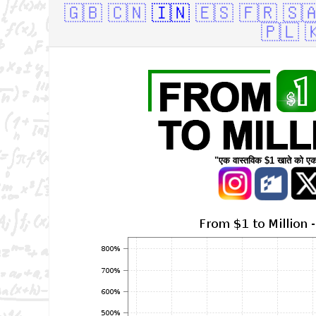
🇬🇧
🇨🇳
🇮🇳
🇪🇸
🇫🇷
🇸
🇵🇱

"एक वास्तविक $1 खाते को ए