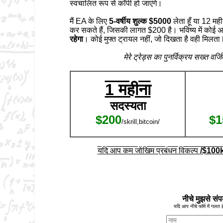
स्वचालित रूप से कॉपी हो जाएंगे।
मैं EA के लिए
5-वर्षीय शुल्क $5000
लेता हूँ या 12 म
कर सकते हैं, जिसकी लागत $200 है। भविष्य में कोई अ
रहेगा
। कोई मुफ्त ट्रायल नहीं, जो दिखता है वही मिलता 
मेरे ट्रेड्स का पुनर्विक्रय सख्त वर
1 महीना
सदस्यता
$200
$1
/skrill,bitcoin/
यदि आप कम जोखिम प्रबंधन विकल्प
/$100k 
फॉरेक्स एक
नीचे मुझसे संप
यदि आप नीचे फॉर्म में गलत ई