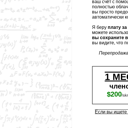
ваш счёт с помо
полностью обла
вы просто предос
автоматически к
Я беру
плату за
можете использо
вы сохраните 
вы видите, что п
Перепродажа
1 М
член
$200
/skr
Если вы ищете