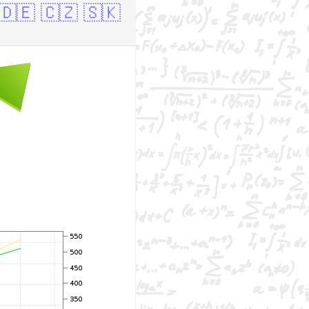
🇩🇪
🇨🇿
🇸🇰