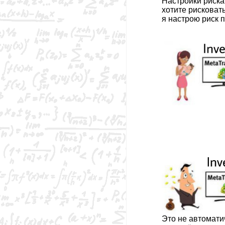
Настройки риска
хотите рисковат
я настрою риск 
Это не автоматич