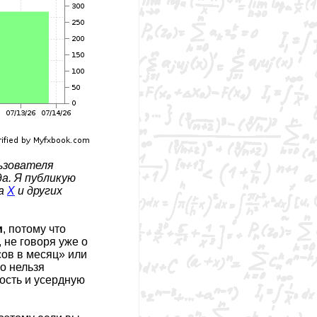
льзователя
да. Я публикую
на
X
и других
и
, потому что
 не говоря уже о
ов в месяц» или
го нельзя
ность и усердную