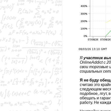
Я
участник выс
OnlineAddict с 
свои торговые 
социальных сет
Я не буду обе
считаю это крайн
следующем месяц
подобное, лгут, 
обещать и гаран
работу. Не кажд