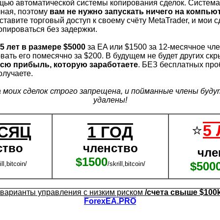
щью автоматической системы копирования сделок. Система
чная, поэтому
вам не нужно запускать ничего на компью
тавите торговый доступ к своему счёту MetaTrader, и мои с
опироваться без задержки.
 5 лет в размере $5000
за EA или $1500 за 12-месячное чле
вать его помесячно за $200. В будущем не будет других ск
всю прибыль, которую заработаете
. БЕЗ бесплатных пр
олучаете.
 моих сделок строго запрещена, и пойманные члены буду
удалены!
⭐
5
ЕСЯЦ
1 ГОД
ство
членство
чле
$1500
$500
ill,bitcoin/
/skrill,bitcoin/
 варианты управления с низким риском
/счета свыше $100k
ForexEA.PRO