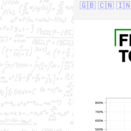
🇬🇧
🇨🇳
🇮