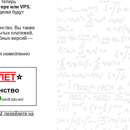
 теперь
тере или VPS
,
делки будут
нство. Вы также
рытых платежей,
обных версий —
т немедленно
 ЛЕТ
⭐
нство
0
/skrill,bitcoin/
/
, перейдите на