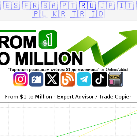

🇪🇸
🇫🇷
🇸🇦
🇵🇹
🇷🇺
🇯🇵
🇮🇹
🇵🇱
🇰🇷
🇹🇷
🇮🇩
"Торговля реальным счётом $1 до миллиона"
от OnlineAddict